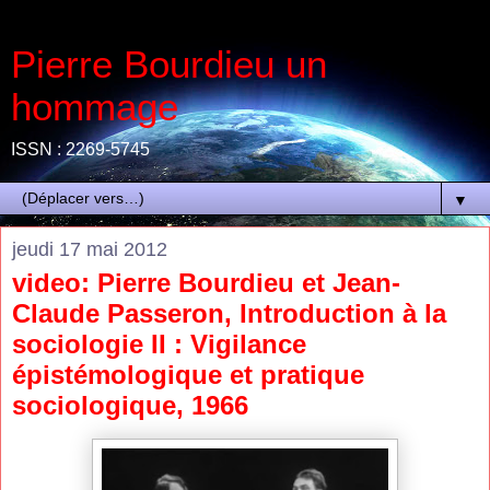
Pierre Bourdieu un
hommage
ISSN : 2269-5745
▼
jeudi 17 mai 2012
video: Pierre Bourdieu et Jean-
Claude Passeron, Introduction à la
sociologie II : Vigilance
épistémologique et pratique
sociologique, 1966